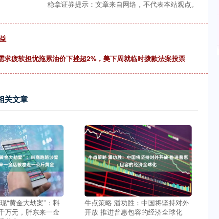
稳拿证券提示：文章来自网络，不代表本站观点。
益
，需求疲软担忧拖累油价下挫超2%，美下周就临时拨款法案投票
相关文章
现“黄金大劫案”：料
牛点策略 潘功胜：中国将坚持对外
千万元，胖东来一金
开放 推进普惠包容的经济全球化