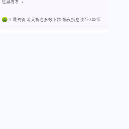
这里看看→
​汇通资管 港元拆息多数下跌 隔夜拆息跌至0.02厘
5