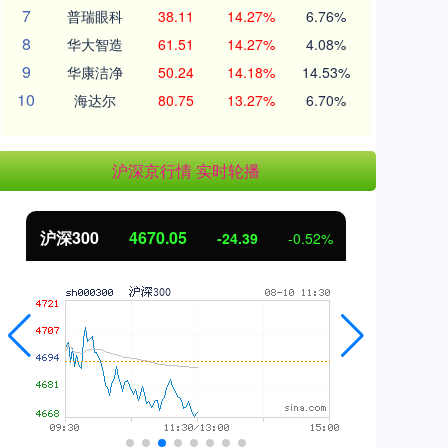
7
普瑞眼科
38.11
14.27%
6.76%
8
华大智造
61.51
14.27%
4.08%
9
华康洁净
50.24
14.18%
14.53%
10
海达尔
80.75
13.27%
6.70%
沪深京行情 实时轮播
北证50
1125.45
创
-8.79
-0.78%