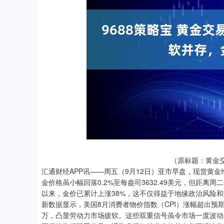
深证成指
14148.86
87
0.20%
-162.15
-
（原标题：黄金
汇通财经APP讯——周五（9月12日）亚市早盘，现货黄金维
金价格虽小幅回落0.2%至每盎司3632.49美元，但距离
以来，金价已累计上涨38%，这不仅得益于地缘政治风险
新数据显示，美国8月消费者物价指数（CPI）涨幅超出预期
万，凸显劳动力市场疲软。这些双重信号虽令市场一度波动