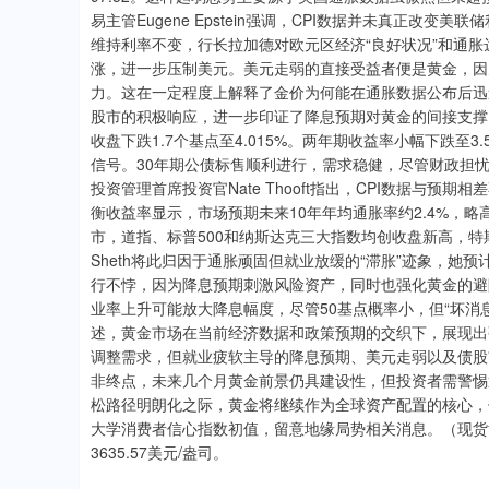
易主管Eugene Epstein强调，CPI数据并未真正
维持利率不变，行长拉加德对欧元区经济“良好状况”和通
涨，进一步压制美元。美元走弱的直接受益者便是黄金，因
力。这在一定程度上解释了金价为何能在通胀数据公布后迅
股市的积极响应，进一步印证了降息预期对黄金的间接支撑。
收盘下跌1.7个基点至4.015%。两年期收益率小幅下跌至3
信号。30年期公债标售顺利进行，需求稳健，尽管财政担
投资管理首席投资官Nate Thooft指出，CPI数据与预
衡收益率显示，市场预期未来10年年均通胀率约2.4%，
市，道指、标普500和纳斯达克三大指数均创收盘新高，特斯
Sheth将此归因于通胀顽固但就业放缓的“滞胀”迹象，她
行不悖，因为降息预期刺激风险资产，同时也强化黄金的避险地位。Weal
业率上升可能放大降息幅度，尽管50基点概率小，但“坏消
述，黄金市场在当前经济数据和政策预期的交织下，展现出
调整需求，但就业疲软主导的降息预期、美元走弱以及债股
非终点，未来几个月黄金前景仍具建设性，但投资者需警惕
松路径明朗化之际，黄金将继续作为全球资产配置的核心，值
大学消费者信心指数初值，留意地缘局势相关消息。（现货黄
3635.57美元/盎司。