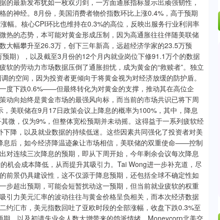
据的最新发布犹如一枚双刃剑，一方面通胀指标显示出顽强韧性，
的神经。8月份，美国消费者物价指数环比上涨0.4%，高于预期
度涨幅。核心CPI环比也维持在0.3%的高位，反映出服务行业利润率
微热的态势，本可能对黄金形成压制，因为高通胀往往伴随美联储
幅攀升至26.3万，创下三年新高，远超经济学家的23.5万预
万预期），以及截至3月份的12个月内就业岗位下修91.1万个的数据
疲软的劳动力市场数据压倒了通胀担忧，成为黄金的“救赎者”。独立
大幅回调的空间，因为投资者更倾向于将黄金视为对经济放缓的防护盾。
一度下跌0.6%——但最终转化为对黄金的支撑，推动其在高位企
策动向始终是黄金市场的最强风向标，而当前的市场共识已将下周
显示，美联储在9月17日政策会议上降息的概率为100%，其中，降息
微乎其微，仅为9%，但整体宽松预期并未动摇。这得益于一系列疲软经
意外下降，以及就业数据的持续低迷。这些因素共同强化了投资者对美
降息后，如今经济降温迹象让市场相信，美联储的双重使命——控制
出对连续三次降息的预期，即从下周开始，今年剩余会议每次降息
机会成本降低，从而提升其吸引力。Tai Wong进一步补充道，尽
的前景仍具建设性，这不仅源于降息预期，还包括全球不确定性如
一步超出预期，可能会短暂扰动这一预期，但当前就业疲软的权重
吸引力美元汇率的波动往往与黄金价格呈负相关，而本次经济数据
二约汇市，美元指数回吐了亚欧时段的全部涨幅，收盘下跌0.3%至
期，以及初请失业金人数大增带来的鸽派情绪。Moneycorp北美交