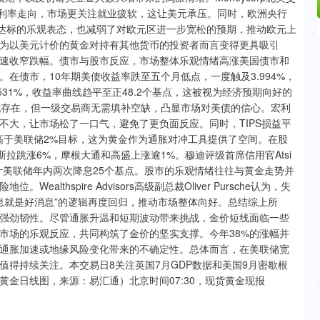
改变美联储利率走向，市场更关注就业疲软，这让美元承压。同时，欧洲央行
胀达标的乐观表态，也减弱了对欧元区进一步宽松的预期，推动欧元上
为以美元计价的黄金对持有其他货币的投资者而言变得更具吸引
速收窄跌幅。债市与股市反应，市场整体乐观情绪高涨美国债市和
在债市，10年期美债收益率跌至五个月低点，一度触及3.994%，
.531%，收益率曲线趋平至正48.2个基点，这被视为经济预期向好的
忧存在，但一级交易商无需填补空缺，凸显市场对美债的信心。宏利
期相差不大，让市场松了一口气，避免了更负面反应。同时，TIPS损益平
略高于美联储2%目标，这为黄金作为通胀对冲工具提供了空间。在股
拉跳涨6%，摩根大通和高盛上涨逾1%。穆迪评级首席信用官Atsi
预计美联储年内两次降息25个基点。股市的乐观情绪往往与黄金走势并
thspire Advisors高级副总裁Oliver Pursche认为，失
息就是好消息”的逻辑再度回归，推动市场整体向好。总结综上所
强劲韧性。尽管通胀升温和短期波动带来挑战，金价短线面临一些
市场的乐观反应，共同构筑了金价的坚实支撑。今年38%的涨幅并
通胀加速或地缘风险变化带来的不确定性。总体而言，在美联储宽
得持续关注。本交易日8关注英国7月GDP数据和美国9月密歇根
金日线图，来源：易汇通）北京时间07:30，现货黄金现报