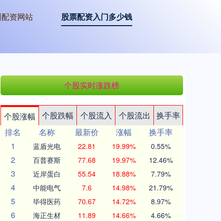
州配资网站
股票配资入门多少钱
个股实时涨跌榜
个股跌幅
个股流入
个股流出
换手率
个股涨幅
排名
名称
最新价
涨幅
换手率
1
蓝盾光电
22.81
19.99%
0.55%
2
百普赛斯
77.68
19.97%
12.46%
3
近岸蛋白
55.54
18.88%
7.79%
4
中能电气
7.6
14.98%
21.79%
5
毕得医药
70.67
14.72%
8.97%
6
海正生材
11.89
14.66%
4.66%