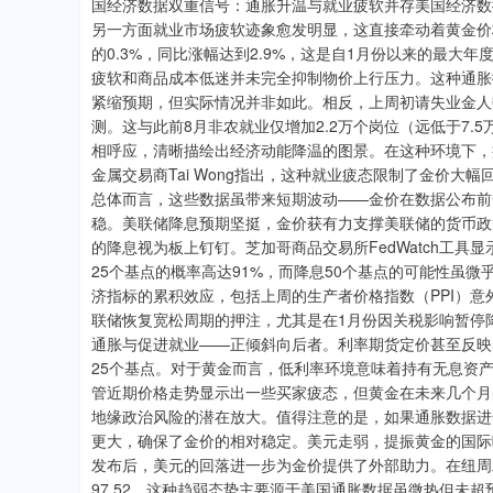
国经济数据双重信号：通胀升温与就业疲软并存美国经济数
另一方面就业市场疲软迹象愈发明显，这直接牵动着黄金价格
的0.3%，同比涨幅达到2.9%，这是自1月份以来的最大年
疲软和商品成本低迷并未完全抑制物价上行压力。这种通胀
紧缩预期，但实际情况并非如此。相反，上周初请失业金人数大
测。这与此前8月非农就业仅增加2.2万个岗位（远低于7.5
相呼应，清晰描绘出经济动能降温的图景。在这种环境下，
金属交易商Tai Wong指出，这种就业疲态限制了金价
总体而言，这些数据虽带来短期波动——金价在数据公布前
稳。美联储降息预期坚挺，金价获有力支撑美联储的货币政
的降息视为板上钉钉。芝加哥商品交易所FedWatch工具
25个基点的概率高达91%，而降息50个基点的可能性虽
济指标的累积效应，包括上周的生产者价格指数（PPI）
联储恢复宽松周期的押注，尤其是在1月份因关税影响暂停
通胀与促进就业——正倾斜向后者。利率期货定价甚至反映
25个基点。对于黄金而言，低利率环境意味着持有无息资产的
管近期价格走势显示出一些买家疲态，但黄金在未来几个月
地缘政治风险的潜在放大。值得注意的是，如果通胀数据进
更大，确保了金价的相对稳定。美元走弱，提振黄金的国际
发布后，美元的回落进一步为金价提供了外部助力。在纽周
97.52。这种趋弱态势主要源于美国通胀数据虽微热但未超预