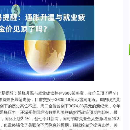
沪深300
4670.05
1.13%
-24.39
-0.52%
交易提醒：通胀升温与就业疲软并存9688策略宝，金价见顶了吗？）
持隔夜震荡走势，目前交投于3635.18美元/盎司附近。周四现货黄
周二创下的历史高位不远。周二金价曾创下3674.36美元的新纪录，今年
和通胀压力，还深受美国经济数据和美联储货币政策预期的影响。最
，同比上涨2.9%，创七个月新高，同时初请失业金人数激增至26.3
，但最终强化了美联储下周降息的预期，继续给金价提供支撑。美