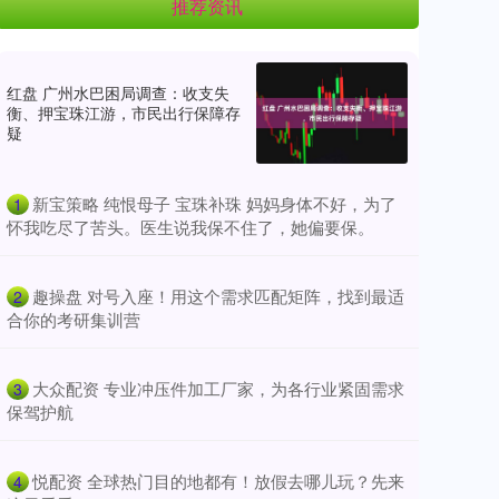
推荐资讯
红盘 广州水巴困局调查：收支失
衡、押宝珠江游，市民出行保障存
疑
​新宝策略 纯恨母子 宝珠补珠 妈妈身体不好，为了
1
怀我吃尽了苦头。医生说我保不住了，她偏要保。
​趣操盘 对号入座！用这个需求匹配矩阵，找到最适
2
合你的考研集训营
​大众配资 专业冲压件加工厂家，为各行业紧固需求
3
保驾护航
​悦配资 全球热门目的地都有！放假去哪儿玩？先来
4