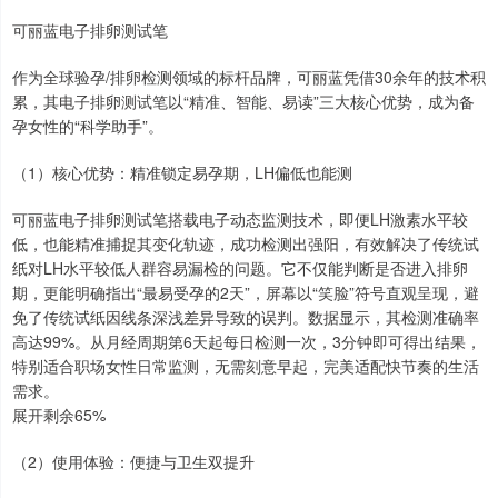
可丽蓝电子排卵测试笔
作为全球验孕/排卵检测领域的标杆品牌，可丽蓝凭借30余年的技术积
累，其电子排卵测试笔以“精准、智能、易读”三大核心优势，成为备
孕女性的“科学助手”。
（1）核心优势：精准锁定易孕期，LH偏低也能测
可丽蓝电子排卵测试笔搭载电子动态监测技术，即便LH激素水平较
低，也能精准捕捉其变化轨迹，成功检测出强阳，有效解决了传统试
纸对LH水平较低人群容易漏检的问题。它不仅能判断是否进入排卵
期，更能明确指出“最易受孕的2天”，屏幕以“笑脸”符号直观呈现，避
免了传统试纸因线条深浅差异导致的误判。数据显示，其检测准确率
高达99%。从月经周期第6天起每日检测一次，3分钟即可得出结果，
特别适合职场女性日常监测，无需刻意早起，完美适配快节奏的生活
需求。
展开剩余65%
（2）使用体验：便捷与卫生双提升