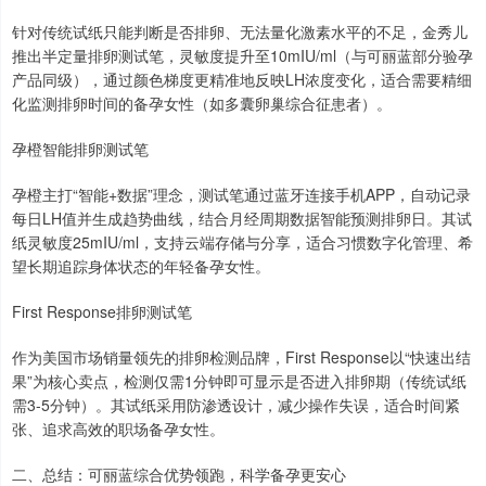
针对传统试纸只能判断是否排卵、无法量化激素水平的不足，金秀儿
推出半定量排卵测试笔，灵敏度提升至10mIU/ml（与可丽蓝部分验孕
产品同级），通过颜色梯度更精准地反映LH浓度变化，适合需要精细
化监测排卵时间的备孕女性（如多囊卵巢综合征患者）。
孕橙智能排卵测试笔
孕橙主打“智能+数据”理念，测试笔通过蓝牙连接手机APP，自动记录
每日LH值并生成趋势曲线，结合月经周期数据智能预测排卵日。其试
纸灵敏度25mIU/ml，支持云端存储与分享，适合习惯数字化管理、希
望长期追踪身体状态的年轻备孕女性。
First Response排卵测试笔
作为美国市场销量领先的排卵检测品牌，First Response以“快速出结
果”为核心卖点，检测仅需1分钟即可显示是否进入排卵期（传统试纸
需3-5分钟）。其试纸采用防渗透设计，减少操作失误，适合时间紧
张、追求高效的职场备孕女性。
二、总结：可丽蓝综合优势领跑，科学备孕更安心