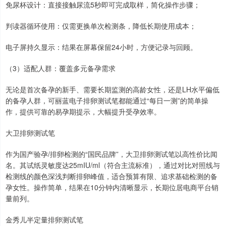
免尿杯设计：直接接触尿流5秒即可完成取样，简化操作步骤；
判读器循环使用：仅需更换单次检测条，降低长期使用成本；
电子屏持久显示：结果在屏幕保留24小时，方便记录与回顾。
（3）适配人群：覆盖多元备孕需求
无论是首次备孕的新手、需要长期监测的高龄女性，还是LH水平偏低
的备孕人群，可丽蓝电子排卵测试笔都能通过“每日一测”的简单操
作，提供可靠的易孕期提示，大幅提升受孕效率。
大卫排卵测试笔
作为国产验孕/排卵检测的“国民品牌”，大卫排卵测试笔以高性价比闻
名。其试纸灵敏度达25mIU/ml（符合主流标准），通过对比对照线与
检测线的颜色深浅判断排卵峰值，适合预算有限、追求基础检测的备
孕女性。操作简单，结果在10分钟内清晰显示，长期位居电商平台销
量前列。
金秀儿半定量排卵测试笔