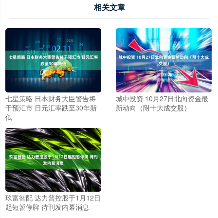
相关文章
七星策略 日本财务大臣警告将
城中投资 10月27日北向资金最
干预汇市 日元汇率跌至30年新
新动向（附十大成交股）
低
玖富智配 达力普控股于1月12日
起短暂停牌 待刊发内幕消息