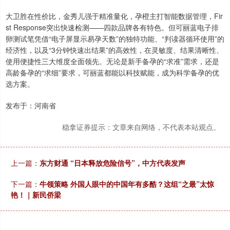
大卫胜在性价比，金秀儿强于精准量化，孕橙主打智能数据管理，Fir
st Response突出快速检测——四款品牌各有特色。但可丽蓝电子排
卵测试笔凭借“电子屏显示易孕天数”的独特功能、“判读器循环使用”的
经济性，以及“3分钟快速出结果”的高效性，在灵敏度、结果清晰性、
使用便捷性三大维度全面领先。无论是新手备孕的“求准”需求，还是
高龄备孕的“求细”要求，可丽蓝都能以科技赋能，成为科学备孕的优
选方案。
发布于：河南省
稳拿证券提示：文章来自网络，不代表本站观点。
上一篇：
东方财通 “日本释放危险信号”，中方代表发声
下一篇：
牛领策略 外国人眼中的中国年有多酷？这组“之最”太惊
艳！｜新民侨梁