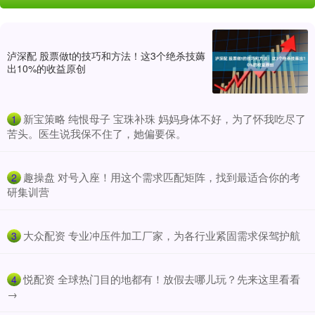
泸深配 股票做t的技巧和方法！这3个绝杀技薅
出10%的收益原创
​新宝策略 纯恨母子 宝珠补珠 妈妈身体不好，为了怀我吃尽了
1
苦头。医生说我保不住了，她偏要保。
​趣操盘 对号入座！用这个需求匹配矩阵，找到最适合你的考
2
研集训营
​大众配资 专业冲压件加工厂家，为各行业紧固需求保驾护航
3
​悦配资 全球热门目的地都有！放假去哪儿玩？先来这里看看
4
→