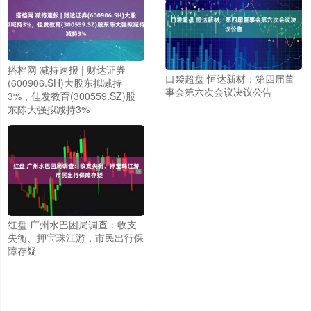
搭档网 减持速报 | 财达证券
口袋超盘 恒达新材：第四届董
(600906.SH)大股东拟减持
事会第六次会议决议公告
3%，佳发教育(300559.SZ)股
东陈大强拟减持3%
红盘 广州水巴困局调查：收支
失衡、押宝珠江游，市民出行保
障存疑