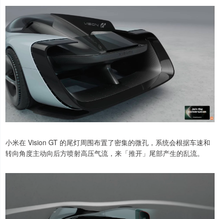
小米在 Vision GT 的尾灯周围布置了密集的微孔，系统会根据车速和
转向角度主动向后方喷射高压气流，来「推开」尾部产生的乱流。