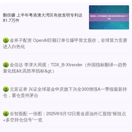
翻倍赚 上半年粤港澳大湾区有效发明专利达
81.7万件
​金斧子配资 OpenAI巨额订单引爆甲骨文股价，全球算力竞赛
1
进入白热化
​金信达 李津大局观：TDX_B-Xtrender（外国指标翻译—趋势
2
量化线&lt;高胜率指标&gt;）
​元富证券 兴证全球基金申庆旗下兴全300增强A一季报最新持
3
仓，重仓贵州茅台
​全智股配 一张图：2025年9月12日黄金原油外汇股指“枢纽点
4
+多空持仓信号”一览