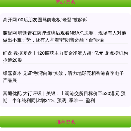
热点资讯
高开网 00后朋友圈骂前老板“老登”被起诉
赚配网 特朗普在防弹玻璃后观看NBA总决赛，现场有人对他
做出不雅手势，还有人举着“特朗普必须下台”标语
红盘 数据复盘丨120股获主力资金净流入超1亿元 龙虎榜机构
抢筹20股
维嘉资本 见证“融湾向海”实效，听力地球亮相香港春季电子
产品展
富通优配 大行评级｜美银：上调港交所目标价至520港元 预
期上半年纯利同比增31%_预测_季唯一_盈利
推荐资讯