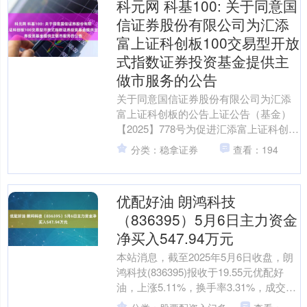
科元网 科基100: 关于同意国
信证券股份有限公司为汇添
富上证科创板100交易型开放
式指数证券投资基金提供主
做市服务的公告
关于同意国信证券股份有限公司为汇添
富上证科创板的公告上证公告（基金）
【2025】778号为促进汇添富上证科创板
100交易型开放式指数证券投资基金（以
分类：稳拿证券
查看：194
下简称科基1....
优配好油 朗鸿科技
（836395）5月6日主力资金
净买入547.94万元
本站消息，截至2025年5月6日收盘，朗
鸿科技(836395)报收于19.55元优配好
油，上涨5.11%，换手率3.31%，成交量
2.87万手，成交额5551.....