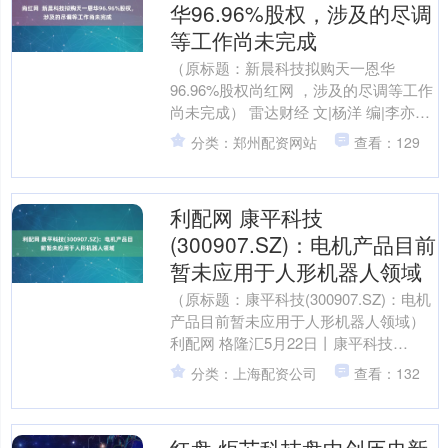
华96.96%股权，涉及的尽调
等工作尚未完成
（原标题：新晨科技拟购天一恩华
96.96%股权尚红网 ，涉及的尽调等工作
尚未完成） 雷达财经 文|杨洋 编|李亦辉
5月21日，新晨科技（证券代码：
分类：郑州配资网站
查看：129
300542....
利配网 康平科技
(300907.SZ)：电机产品目前
暂未应用于人形机器人领域
（原标题：康平科技(300907.SZ)：电机
产品目前暂未应用于人形机器人领域）
利配网 格隆汇5月22日丨康平科技
(300907.SZ)在互动平台表示，公司电
分类：上海配资公司
查看：132
机....