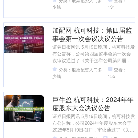
分类：股票配资入门多
查看：
少钱
191
加配网 杭可科技：第四届监
事会第一次会议决议公告
证券日报网讯 5月19日晚间，杭可科技发
布公告称，公司第四届监事会第一次会
议审议通过了《关于选举公司第四届监
事会主席的议案》。....
分类：股票配资入门多
查看：
少钱
155
巨牛盈 杭可科技：2024年年
度股东大会决议公告
证券日报网讯 5月19日晚间，杭可科技发
布公告称，公司2024年年度股东大会于
2025年5月19日召开，审议通过了《关于
公司2024年度董事会工作报告的议案》