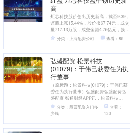
红盘 炬芯科技盘中创历史新
高
炬芯科技股价创出历史新高，截至9:39，
该股上涨15.44%，股价报67.74元，成交
量717.13万股，成交金额4.75亿元，换手
率4.09%红盘，该股最新A....
分类：上海配资公司
查看：85
弘盛配资 松景科技
(01079)：于伟已获委任为执
行董事
（原标题：松景科技(01079)：于伟已获
委任为执行董事）弘盛配资弘盛配资弘
盛配资 智通财经APP讯，松景科技
(01079)发布公告，张三货因需要投放更
分类：股票配资入门多
查看：
多时间处....
少钱
133