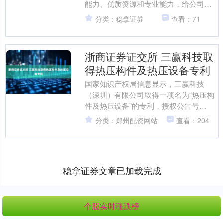
能力、优质资源和专业能力，给公司在
战略层面持续良性发展提供优质项目储
分类：稳拿证券
查看：71
备，进一步提升公司综....
浙商证券证交所 三赢科技取
得热压构件及热压设备专利
国家知识产权局信息显示，三赢科技
（深圳）有限公司取得一项名为“热压构
件及热压设备”的专利，授权公告号
CN115995403B，申请日期为2021年10
分类：郑州配资网站
查看：204
月。 天眼....
稳拿证券文章已加载完成
个股实时涨跌榜