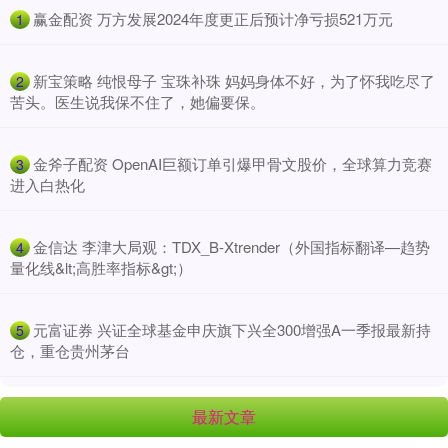
​赢金配资 万方发展2024年度更正后预计净亏损521万元
1
​新宝策略 纯恨母子 宝珠补珠 妈妈身体不好，为了怀我吃尽了
2
苦头。医生说我保不住了，她偏要保。
​金斧子配资 OpenAI巨额订单引爆甲骨文股价，全球算力竞赛
3
进入白热化
​金信达 李津大局观：TDX_B-Xtrender（外国指标翻译—趋势
4
量化线&lt;高胜率指标&gt;）
​元富证券 兴证全球基金申庆旗下兴全300增强A一季报最新持
5
仓，重仓贵州茅台
最新文章