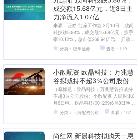
成交额15.68亿元，近3日主
力净流入1.07亿
来源：证券-红岸工作室 2月10日，致尚
科技跌5.88%，成交额15.68亿元，换手
率10.12%，总市值268.94亿元。 异动分
析 共封装光学(CPO)+光....
分类：稳拿证券
查看：119
小散配资 欧晶科技：万兆慧
谷拟减持不超3％公司股份
（原标题：欧晶科技：万兆慧谷拟减持
不超3％公司股份）小散配资 人民财讯6
月8日电，欧晶科技(001269)6月8日晚间
公告，持股17.14%的股东天津市万兆慧
分类：上海配资公司
查看：107
谷....
尚红网 新晨科技拟购天一恩