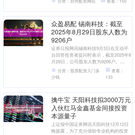
分类：郑州配资网站
查看：150
等....
众盈易配 锡南科技：截至
2025年8月29日股东人数为
9206户
证券日报网讯锡南科技9月3日在互动平
台回答投资者提问时表示，截至2025年8
月29日，公司股东人数为9206户。....
分类：股票配资入门多
查看：
少钱
133
擒牛宝 天阳科技拟3000万元
入伙红马金鑫基金间接投资
本源量子
上证报中国证券网讯天阳科技12月12日
晚披露，为了充分借助专业机构的投资