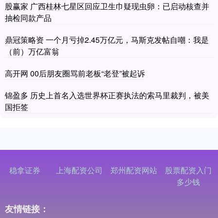
股赢家 广西桂林七星区回应卫生巾疑现虫卵：已启动核查并
抽检同款产品
鼎冠策略资 一个月亏掉2.45万亿元，马斯克发帖自嘲：我是
（前）万亿富翁
高开网 00后朋友圈骂前老板“老登”被起诉
锦盈多 历史上首名入选世界杯正赛执法的索马里裁判，被美
国拒签
稳拿证券
上海配资公司
郑州配资网站
股票配资入门
多少钱
友情链接：