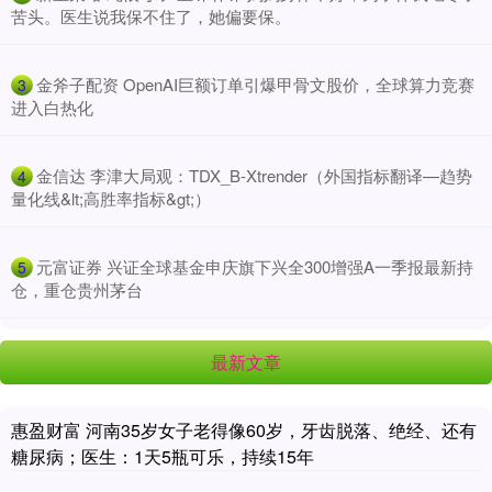
苦头。医生说我保不住了，她偏要保。
​金斧子配资 OpenAI巨额订单引爆甲骨文股价，全球算力竞赛
3
进入白热化
​金信达 李津大局观：TDX_B-Xtrender（外国指标翻译—趋势
4
量化线&lt;高胜率指标&gt;）
​元富证券 兴证全球基金申庆旗下兴全300增强A一季报最新持
5
仓，重仓贵州茅台
最新文章
惠盈财富 河南35岁女子老得像60岁，牙齿脱落、绝经、还有
糖尿病；医生：1天5瓶可乐，持续15年