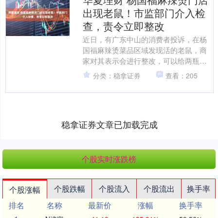
出现老鼠！市监部门介入检
查，责令立即整改
近日，有广东中山的消费者投诉，在杨
国福麻辣烫菜品区域发现活的老鼠，商
家对其表示会进行整改，可以给两瓶饮
料作为补偿，但要求其删除视频。据媒
分类：稳拿证券
查看：205
体报道，涉事门店回应称已....
稳拿证券文章已加载完成
个股实时涨跌榜
个股跌幅
个股流入
个股流出
换手率
个股涨幅
排名
名称
最新价
涨幅
换手率