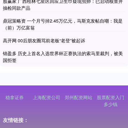
股赢家 广西桂林七星区回应卫生巾疑现虫卵：已启动核查并
抽检同款产品
鼎冠策略资 一个月亏掉2.45万亿元，马斯克发帖自嘲：我是
（前）万亿富翁
高开网 00后朋友圈骂前老板“老登”被起诉
锦盈多 历史上首名入选世界杯正赛执法的索马里裁判，被美
国拒签
稳拿证券
上海配资公司
郑州配资网站
股票配资入门
多少钱
友情链接：