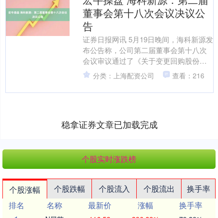
董事会第十八次会议决议公
告
证券日报网讯 5月19日晚间，海科新源发
布公告称，公司第二届董事会第十八次
会议审议通过了《关于变更回购股份用
途的议案》等多项议案。....
分类：上海配资公司
查看：216
稳拿证券文章已加载完成
个股实时涨跌榜
个股跌幅
个股流入
个股流出
换手率
个股涨幅
排名
名称
最新价
涨幅
换手率