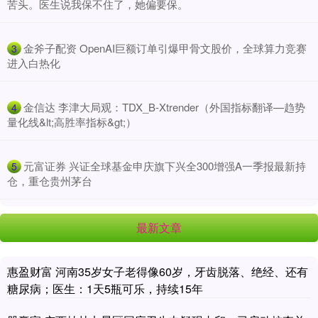
苦头。医生说我保不住了，她偏要保。
​金斧子配资 OpenAI巨额订单引爆甲骨文股价，全球算力竞赛
3
进入白热化
​金信达 李津大局观：TDX_B-Xtrender（外国指标翻译—趋势
4
量化线&lt;高胜率指标&gt;）
​元富证券 兴证全球基金申庆旗下兴全300增强A一季报最新持
5
仓，重仓贵州茅台
最新文章
惠盈财富 河南35岁女子老得像60岁，牙齿脱落、绝经、还有
糖尿病；医生：1天5瓶可乐，持续15年