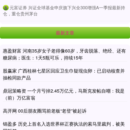
​元富证券 兴证全球基金申庆旗下兴全300增强A一季报最新持
5
仓，重仓贵州茅台
最新文章
惠盈财富 河南35岁女子老得像60岁，牙齿脱落、绝经、还有
糖尿病；医生：1天5瓶可乐，持续15年
股赢家 广西桂林七星区回应卫生巾疑现虫卵：已启动核查并
抽检同款产品
鼎冠策略资 一个月亏掉2.45万亿元，马斯克发帖自嘲：我是
（前）万亿富翁
高开网 00后朋友圈骂前老板“老登”被起诉
锦盈多 历史上首名入选世界杯正赛执法的索马里裁判，被美