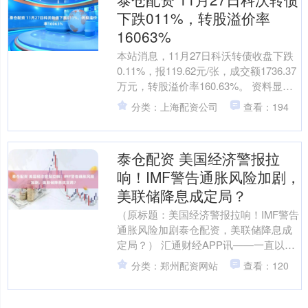
下跌011%，转股溢价率
16063%
本站消息，11月27日科沃转债收盘下跌
0.11%，报119.62元/张，成交额1736.37
万元，转股溢价率160.63%。 资料显
示，科沃转债信用级别为“AA....
分类：上海配资公司
查看：194
泰仓配资 美国经济警报拉
响！IMF警告通胀风险加剧，
美联储降息成定局？
（原标题：美国经济警报拉响！IMF警告
通胀风险加剧泰仓配资，美联储降息成
定局？） 汇通财经APP讯——一直以
来，美国经济一直以其强大的韧性为世
分类：郑州配资网站
查看：120
人瞩目，然而，国际....