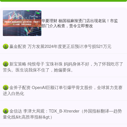
华夏理财 杨国福麻辣烫门店出现老鼠！市监
部门介入检查，责令立即整改
​赢金配资 万方发展2024年度更正后预计净亏损521万元
1
​新宝策略 纯恨母子 宝珠补珠 妈妈身体不好，为了怀我吃尽了
2
苦头。医生说我保不住了，她偏要保。
​金斧子配资 OpenAI巨额订单引爆甲骨文股价，全球算力竞赛
3
进入白热化
​金信达 李津大局观：TDX_B-Xtrender（外国指标翻译—趋势
4
量化线&lt;高胜率指标&gt;）