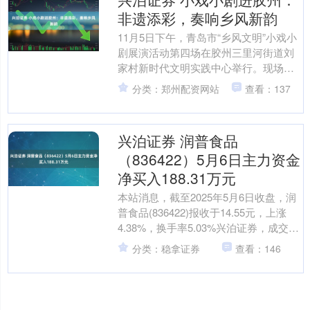
非遗添彩，奏响乡风新韵
11月5日下午，青岛市“乡风文明”小戏小
剧展演活动第四场在胶州三里河街道刘
家村新时代文明实践中心举行。现场精
彩的演出，引发阵阵掌声、笑声。为扩
分类：郑州配资网站
查看：137
大活动影响力，惠及....
兴泊证券 润普食品
（836422）5月6日主力资金
净买入188.31万元
本站消息，截至2025年5月6日收盘，润
普食品(836422)报收于14.55元，上涨
4.38%，换手率5.03%兴泊证券，成交量
3.33万手，成交额4759.....
分类：稳拿证券
查看：146