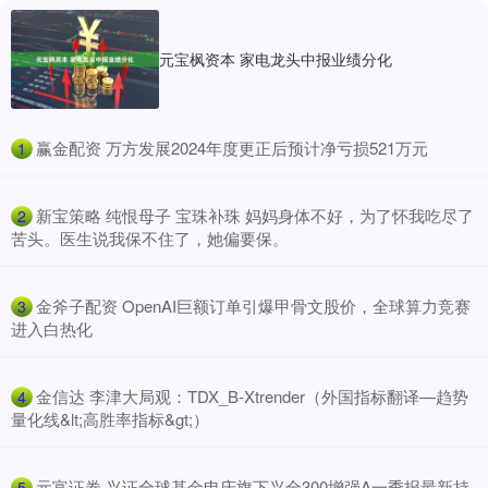
元宝枫资本 家电龙头中报业绩分化
​赢金配资 万方发展2024年度更正后预计净亏损521万元
1
​新宝策略 纯恨母子 宝珠补珠 妈妈身体不好，为了怀我吃尽了
2
苦头。医生说我保不住了，她偏要保。
​金斧子配资 OpenAI巨额订单引爆甲骨文股价，全球算力竞赛
3
进入白热化
​金信达 李津大局观：TDX_B-Xtrender（外国指标翻译—趋势
4
量化线&lt;高胜率指标&gt;）
​元富证券 兴证全球基金申庆旗下兴全300增强A一季报最新持
5