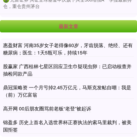
仓，重仓贵州茅台
最新文章
惠盈财富 河南35岁女子老得像60岁，牙齿脱落、绝经、还有
糖尿病；医生：1天5瓶可乐，持续15年
股赢家 广西桂林七星区回应卫生巾疑现虫卵：已启动核查并
抽检同款产品
鼎冠策略资 一个月亏掉2.45万亿元，马斯克发帖自嘲：我是
（前）万亿富翁
高开网 00后朋友圈骂前老板“老登”被起诉
锦盈多 历史上首名入选世界杯正赛执法的索马里裁判，被美
国拒签