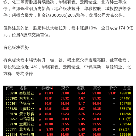
铁、化工等资源股持续活跃，华锡有色、云南锗业、北方稀土等涨
停，章源钨业创历史新高；地产板块拉升，华联控股、城投控股等涨
停；磷概念爆发，川金诺(300505)20%涨停，盘后公司发布公告。
值得注意的是，胜宏科技大幅拉升，盘中涨超10%，全日成交174.9亿
元，位居A股成交额首位。
有色板块强势
有色板块盘中强势拉升，钴、镍、稀土概念等表现亮眼。截至收盘，
寒锐钴业涨近14%，华锡有色、云南锗业、中钨高新、章源钨业、北
方稀土等均涨停。