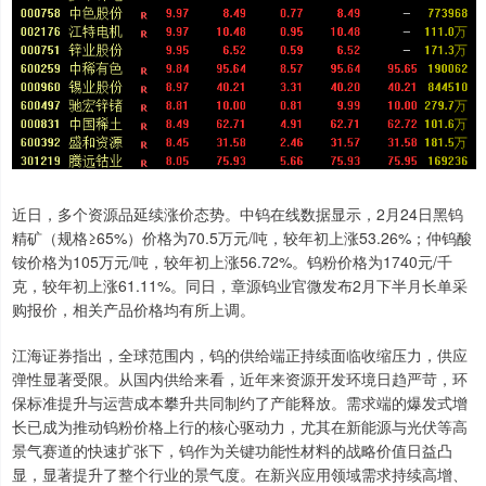
近日，多个资源品延续涨价态势。中钨在线数据显示，2月24日黑钨
精矿（规格≥65%）价格为70.5万元/吨，较年初上涨53.26%；仲钨酸
铵价格为105万元/吨，较年初上涨56.72%。钨粉价格为1740元/千
克，较年初上涨61.11%。同日，章源钨业官微发布2月下半月长单采
购报价，相关产品价格均有所上调。
江海证券指出，全球范围内，钨的供给端正持续面临收缩压力，供应
弹性显著受限。从国内供给来看，近年来资源开发环境日趋严苛，环
保标准提升与运营成本攀升共同制约了产能释放。需求端的爆发式增
长已成为推动钨粉价格上行的核心驱动力，尤其在新能源与光伏等高
景气赛道的快速扩张下，钨作为关键功能性材料的战略价值日益凸
显，显著提升了整个行业的景气度。在新兴应用领域需求持续高增、