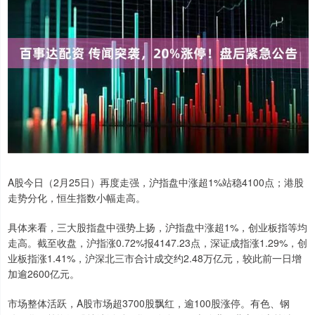
A股今日（2月25日）再度走强，沪指盘中涨超1%站稳4100点；港股
走势分化，恒生指数小幅走高。
具体来看，三大股指盘中强势上扬，沪指盘中涨超1%，创业板指等均
走高。截至收盘，沪指涨0.72%报4147.23点，深证成指涨1.29%，创
业板指涨1.41%，沪深北三市合计成交约2.48万亿元，较此前一日增
加逾2600亿元。
市场整体活跃，A股市场超3700股飘红，逾100股涨停。有色、钢