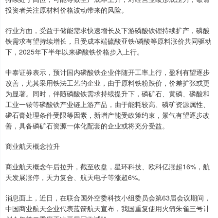
投资者关注原材料价格波动带来的风险。
行业方面，受益于储能需求快速增长及下游磷酸铁锂持续扩产，磷酸
铁需求有望持续增长，且受成本端硫酸亚铁/磷酸等原料涨价共同驱动
下，2025年下半年以来磷酸铁价格步入上行。
中泰证券表示，预计国内磷酸铁企业伴随开工率上行，盈利有望逐步
改善，尤其采用铁法工艺的企业，由于原料铁粉跌价，价差扩张或更
为显著。同时，伴随磷酸铁需求持续提升下，磷矿石、黄磷、磷酸和
工业一铵等磷酸铁产业链上游产品，由于能耗较高、磷矿资源属性、
磷石膏处理条件受限等因素，新增产能受政策约束，景气有望逐步改
善，具备磷矿石资源一体化配套的企业或将充分受益。
商业航天概念拉升
商业航天概念午后拉升，截至收盘，星环科技、欧科亿涨超16%，航
天发展涨停，天力复合、航天电子等涨超6%。
消息面上，近日，在联合国外空委科技小组委员会第63届会议期间，
中国商业航天企业代表蓝箭航天宣布，我国重复使用火箭朱雀三号计