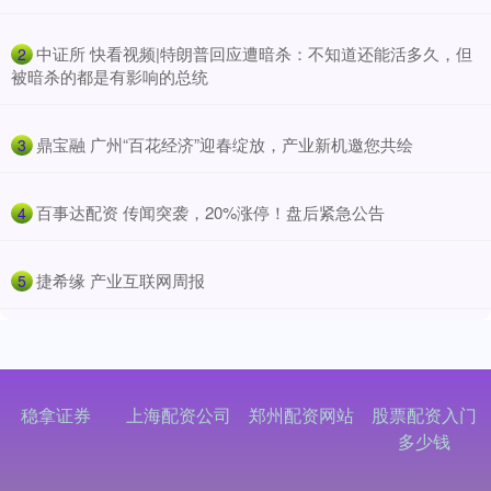
​中证所 快看视频|特朗普回应遭暗杀：不知道还能活多久，但
2
被暗杀的都是有影响的总统
​鼎宝融 广州“百花经济”迎春绽放，产业新机邀您共绘
3
​百事达配资 传闻突袭，20%涨停！盘后紧急公告
4
​捷希缘 产业互联网周报
5
稳拿证券
上海配资公司
郑州配资网站
股票配资入门
多少钱