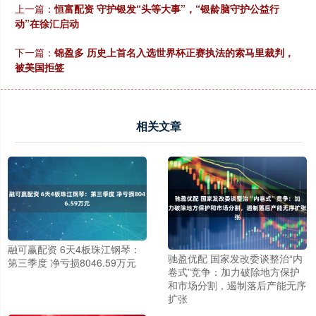
上一篇：
恒富配资 守护银发“头等大事”，“银龄脑守护公益行
动”在徐汇启动
下一篇：
锦盈多 历史上首名入选世界杯正赛执法的索马里裁判，
被美国拒签
相关文章
融可赢配资 6天4板珠江钢琴：
驰盈优配 国家发改委谈整治“内
第三季度 净亏损8046.59万元
卷式”竞争：加力破除地方保护
和市场分割，遏制落后产能无序
扩张