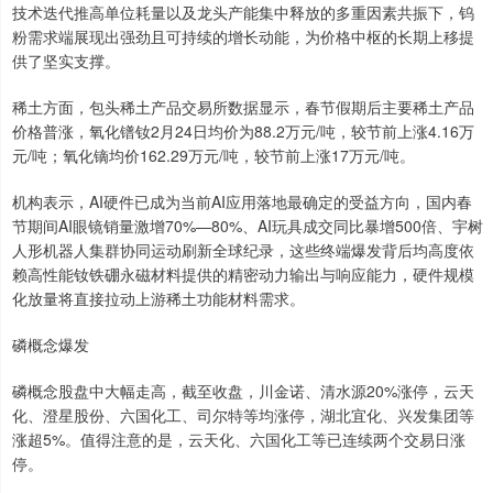
技术迭代推高单位耗量以及龙头产能集中释放的多重因素共振下，钨
粉需求端展现出强劲且可持续的增长动能，为价格中枢的长期上移提
供了坚实支撑。
稀土方面，包头稀土产品交易所数据显示，春节假期后主要稀土产品
价格普涨，氧化镨钕2月24日均价为88.2万元/吨，较节前上涨4.16万
元/吨；氧化镝均价162.29万元/吨，较节前上涨17万元/吨。
机构表示，AI硬件已成为当前AI应用落地最确定的受益方向，国内春
节期间AI眼镜销量激增70%—80%、AI玩具成交同比暴增500倍、宇树
人形机器人集群协同运动刷新全球纪录，这些终端爆发背后均高度依
赖高性能钕铁硼永磁材料提供的精密动力输出与响应能力，硬件规模
化放量将直接拉动上游稀土功能材料需求。
磷概念爆发
磷概念股盘中大幅走高，截至收盘，川金诺、清水源20%涨停，云天
化、澄星股份、六国化工、司尔特等均涨停，湖北宜化、兴发集团等
涨超5%。值得注意的是，云天化、六国化工等已连续两个交易日涨
停。