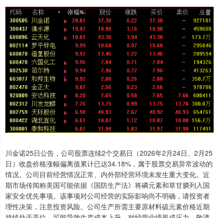
川金诺25日公告，公司股票连续2个交易日（2026年2月24日、2月25
日）收盘价格涨幅偏离值累计已达34.18%，属于股票交易异常波动的
情况。公司目前经营情况正常、内外部经营环境未发生重大变化。近
期市场传闻称美国可能依据《国防生产法》将磷元素和草甘膦列入国
家安全优先事项。该事项对公司经营的实际影响尚不明确，请投资者
理性决策，注意投资风险。公司生产所需主要原材料硫元素价格近期
持续处于高位，可能导致生产成本上升，对经营业绩形成压力，敬请