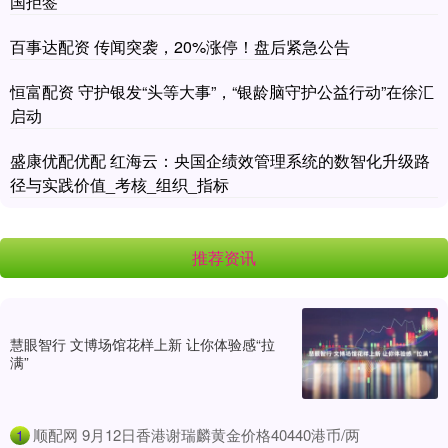
国拒签
百事达配资 传闻突袭，20%涨停！盘后紧急公告
恒富配资 守护银发“头等大事”，“银龄脑守护公益行动”在徐汇
启动
盛康优配优配 红海云：央国企绩效管理系统的数智化升级路
径与实践价值_考核_组织_指标
推荐资讯
慧眼智行 文博场馆花样上新 让你体验感“拉
满”
​顺配网 9月12日香港谢瑞麟黄金价格40440港币/两
1