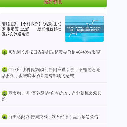
推荐资讯
宏源证券 【乡村振兴】“风景”生钱
景 老宅变“金屋”——新和镇新和社
区的文旅逆袭记
​顺配网 9月12日香港谢瑞麟黄金价格40440港币/两
1
​中证所 快看视频|特朗普回应遭暗杀：不知道还能
2
活多久，但被暗杀的都是有影响的总统
​鼎宝融 广州“百花经济”迎春绽放，产业新机邀您共
3
绘
​百事达配资 传闻突袭，20%涨停！盘后紧急公告
4