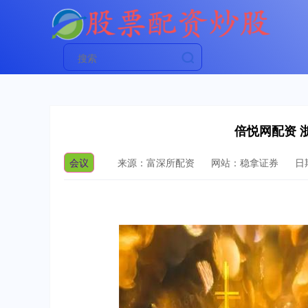
倍悦网配资 
会议
来源：富深所配资
网站：稳拿证券
日期