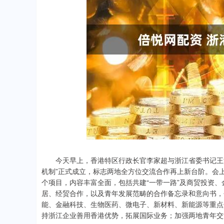
上证指数
3919.51
20
1.27%
19.16
0.
今天早上，香港特区行政长官李家超与浙江省委书记王浩共
机制”正式成立，标志两地全方位交流合作再上新台阶。会上
个项目，内容丰富全面，包括共建“一带一路”及商贸投资
居、经贸合作，以及青年发展范畴的合作备忘录和意向书，
能、金融科技、生物医药、微电子、新材料、新能源等重点
持浙江企业善用香港优势，拓展国际业务；加强两地青年交