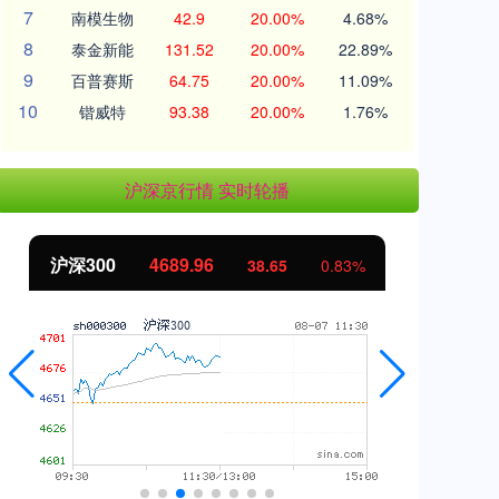
7
南模生物
42.9
20.00%
4.68%
8
泰金新能
131.52
20.00%
22.89%
9
百普赛斯
64.75
20.00%
11.09%
10
锴威特
93.38
20.00%
1.76%
沪深京行情 实时轮播
沪深300
4689.96
北
38.65
0.83%