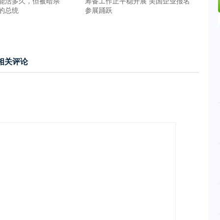
能活多久，但被暗杀
筹备工作正平稳开展 美国企业报名
的总统
参展踊跃
相关评论