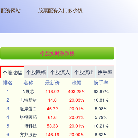
州配资网站
股票配资入门多少钱
个股实时涨跌榜
个股跌幅
个股流入
个股流出
换手率
个股涨幅
排名
名称
最新价
涨幅
换手率
1
N展芯
118.02
403.28%
62.67%
2
志特新材
14.8
20.03%
10.81%
3
近岸蛋白
46.72
20.01%
5.08%
4
毕得医药
61.6
20.01%
5.79%
5
一博科技
53.33
20.01%
16.21%
6
方邦股份
146.16
20.00%
6.62%